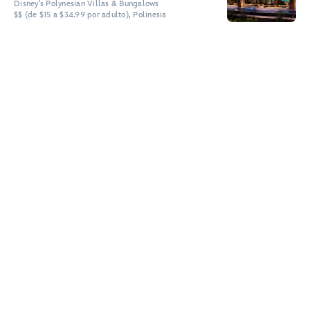
Disney's Polynesian Villas & Bungalows
$$ (de $15 a $34.99 por adulto), Polinesia