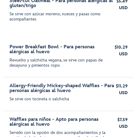
Steel-cut Oatmeal - Para personas alérgicas al
$5.49
gluten/trigo
USD
Se sirve con azúcar moreno, nueces y pasas como
acompañantes
Power Breakfast Bowl - Para personas
$10.29
alérgicas al huevo
USD
Revuelto y salchicha vegana, se sirve con papas de
desayuno y pimientos rojos
Allergy-Friendly Mickey-shaped Waffles - Para
$11.29
personas alérgicas al huevo
USD
Se sirve con tocineta o salchicha
Waffles para niños - Apto para personas
$7.59
alérgicas al huevo
USD
Servido con la opción de dos acompañamientos y la