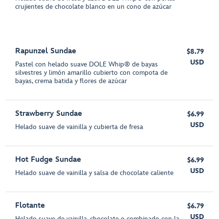
crujientes de chocolate blanco en un cono de azúcar
Rapunzel Sundae
$8.79
USD
Pastel con helado suave DOLE Whip® de bayas
silvestres y limón amarillo cubierto con compota de
bayas, crema batida y flores de azúcar
Strawberry Sundae
$6.99
USD
Helado suave de vainilla y cubierta de fresa
Hot Fudge Sundae
$6.99
USD
Helado suave de vainilla y salsa de chocolate caliente
Flotante
$6.79
USD
Helado suave de vainilla, chocolate o combinado con la