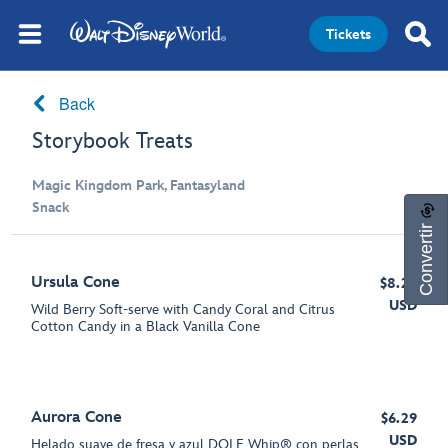
Tickets
Back
Storybook Treats
Magic Kingdom Park, Fantasyland
Snack
Convertir
Ursula Cone
$8.29
USD
Wild Berry Soft-serve with Candy Coral and Citrus
Cotton Candy in a Black Vanilla Cone
Aurora Cone
$6.29
USD
Helado suave de fresa y azul DOLE Whip® con perlas