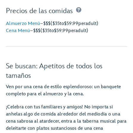
Precios de las comidas
Almuerzo Menú
–
$$$
($35
to
$59.99
per
adult)
Cena Menú
–
$$$
($35
to
$59.99
per
adult)
Se buscan: Apetitos de todos los
tamaños
Ven por una cena de estilo esplendoroso: un banquete
completo para el almuerzo y la cena.
¡Celebra con tus familiares y amigos! No importa si
anhelas algo de comida alrededor del mediodía o una
cena sabrosa al atardecer, entra a la taberna musical para
deleitarte con platos sustanciosos de una cena