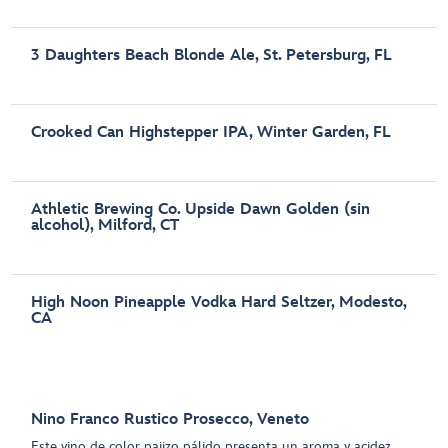
3 Daughters Beach Blonde Ale, St. Petersburg, FL
Crooked Can Highstepper IPA, Winter Garden, FL
Athletic Brewing Co. Upside Dawn Golden (sin
alcohol), Milford, CT
High Noon Pineapple Vodka Hard Seltzer, Modesto,
CA
Nino Franco Rustico Prosecco, Veneto
Este vino de color pajizo pálido presenta un aroma y acidez