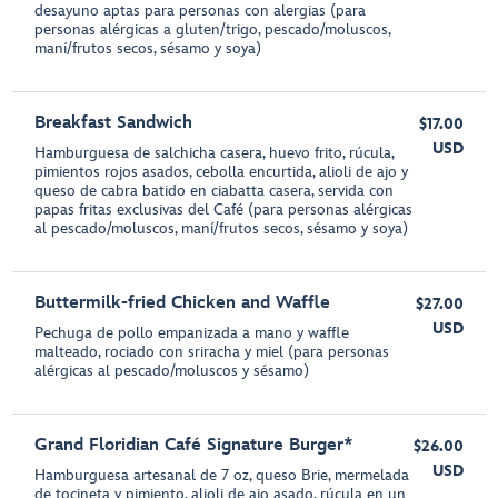
desayuno aptas para personas con alergias (para
personas alérgicas a gluten/trigo, pescado/moluscos,
maní/frutos secos, sésamo y soya)
Breakfast Sandwich
$17.00
USD
Hamburguesa de salchicha casera, huevo frito, rúcula,
pimientos rojos asados, cebolla encurtida, alioli de ajo y
queso de cabra batido en ciabatta casera, servida con
papas fritas exclusivas del Café (para personas alérgicas
al pescado/moluscos, maní/frutos secos, sésamo y soya)
Buttermilk-fried Chicken and Waffle
$27.00
USD
Pechuga de pollo empanizada a mano y waffle
malteado, rociado con sriracha y miel (para personas
alérgicas al pescado/moluscos y sésamo)
Grand Floridian Café Signature Burger*
$26.00
USD
Hamburguesa artesanal de 7 oz, queso Brie, mermelada
de tocineta y pimiento, alioli de ajo asado, rúcula en un