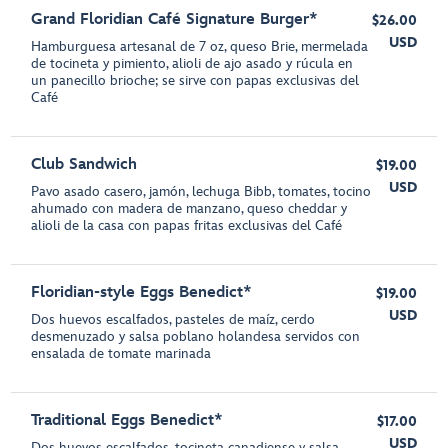
Grand Floridian Café Signature Burger*
$26.00
USD
Hamburguesa artesanal de 7 oz, queso Brie, mermelada
de tocineta y pimiento, alioli de ajo asado y rúcula en
un panecillo brioche; se sirve con papas exclusivas del
Café
Club Sandwich
$19.00
USD
Pavo asado casero, jamón, lechuga Bibb, tomates, tocino
ahumado con madera de manzano, queso cheddar y
alioli de la casa con papas fritas exclusivas del Café
Floridian-style Eggs Benedict*
$19.00
USD
Dos huevos escalfados, pasteles de maíz, cerdo
desmenuzado y salsa poblano holandesa servidos con
ensalada de tomate marinada
Traditional Eggs Benedict*
$17.00
USD
Dos huevos escalfados, tocineta canadiense y salsa