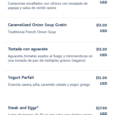
USD
Camarones escalfados con cítricos con ensalada de
papaya y salsa de cóctel casera
Caramelized Onion Soup Gratin
$13.00
USD
Traditional French Onion Soup
Tostada con aguacate
$13.00
USD
Aguacate, tomates asados al fuego y microverduras en
una tostada de pan de múltiples granos (vegano)
Yogurt Parfait
$12.00
USD
Granola casera, piña, caramelo salado y yogur griego
Steak and Eggs*
$27.00
USD
Lomo de ternera de 10 oz con salsa para bistec casera,