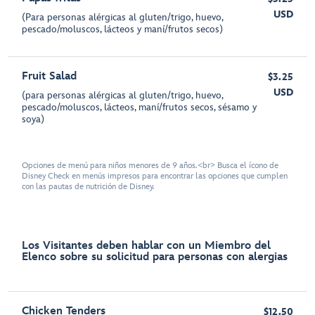
USD
(Para personas alérgicas al gluten/trigo, huevo,
pescado/moluscos, lácteos y maní/frutos secos)
Fruit Salad
$3.25
USD
(para personas alérgicas al gluten/trigo, huevo,
pescado/moluscos, lácteos, maní/frutos secos, sésamo y
soya)
Opciones de menú para niños menores de 9 años.<br> Busca el ícono de
Disney Check en menús impresos para encontrar las opciones que cumplen
con las pautas de nutrición de Disney.
Los Visitantes deben hablar con un Miembro del
Elenco sobre su solicitud para personas con alergias
Chicken Tenders
$12.50