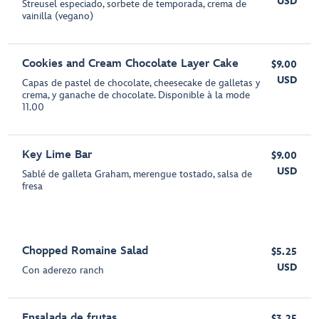
USD
Streusel especiado, sorbete de temporada, crema de
vainilla (vegano)
Cookies and Cream Chocolate Layer Cake
$9.00
USD
Capas de pastel de chocolate, cheesecake de galletas y
crema, y ganache de chocolate. Disponible à la mode
11.00
Key Lime Bar
$9.00
USD
Sablé de galleta Graham, merengue tostado, salsa de
fresa
Chopped Romaine Salad
$5.25
USD
Con aderezo ranch
Ensalada de frutas
$3.25