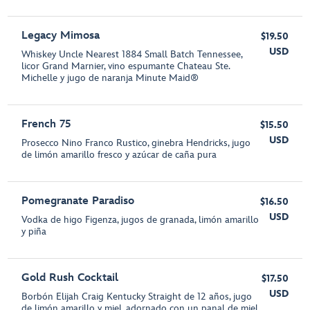
Legacy Mimosa
$19.50
USD
Whiskey Uncle Nearest 1884 Small Batch Tennessee,
licor Grand Marnier, vino espumante Chateau Ste.
Michelle y jugo de naranja Minute Maid®
French 75
$15.50
USD
Prosecco Nino Franco Rustico, ginebra Hendricks, jugo
de limón amarillo fresco y azúcar de caña pura
Pomegranate Paradiso
$16.50
USD
Vodka de higo Figenza, jugos de granada, limón amarillo
y piña
Gold Rush Cocktail
$17.50
USD
Borbón Elijah Craig Kentucky Straight de 12 años, jugo
de limón amarillo y miel, adornado con un panal de miel