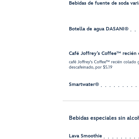
Bebidas de fuente de soda vari
Botella de agua DASANI®
Café Joffrey’s Coffee™ recién 
café Joffrey's Coffee™ recién colado 
descafeinado, por $5.19
Smartwater®
Bebidas especiales sin alco
Lava Smoothie