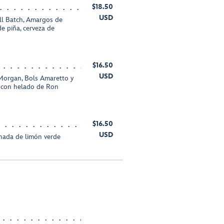
$18.50
USD
l Batch, Amargos de
de piña, cerveza de
$16.50
USD
Morgan, Bols Amaretto y
o con helado de Ron
$16.50
USD
nada de limón verde