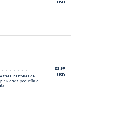
USD
$8.99
USD
e fresa, bastones de
aja en grasa pequeña o
eña