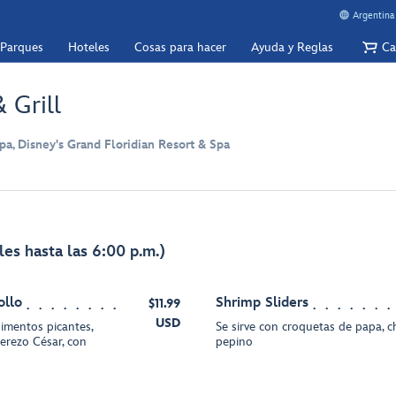
Argentina
 Parques
Hoteles
Cosas para hacer
Ayuda y Reglas
Ca
 Grill
pa, Disney's Grand Floridian Resort & Spa
les hasta las 6:00 p.m.)
ollo
Shrimp Sliders
$11.99
USD
imentos picantes,
Se sirve con croquetas de papa, c
derezo César, con
pepino