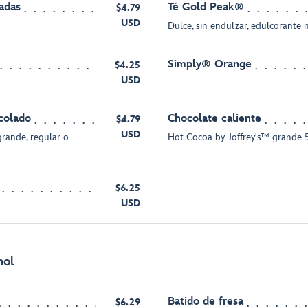
adas
Té Gold Peak®
$4.79
USD
Dulce, sin endulzar, edulcorante 
Simply® Orange
$4.25
USD
colado
Chocolate caliente
$4.79
USD
grande, regular o
Hot Cocoa by Joffrey's™ grande 5
$6.25
USD
hol
Batido de fresa
$6.29