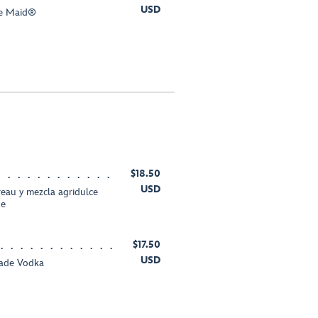
USD
te Maid®
$18.50
USD
eau y mezcla agridulce
de
$17.50
USD
made Vodka