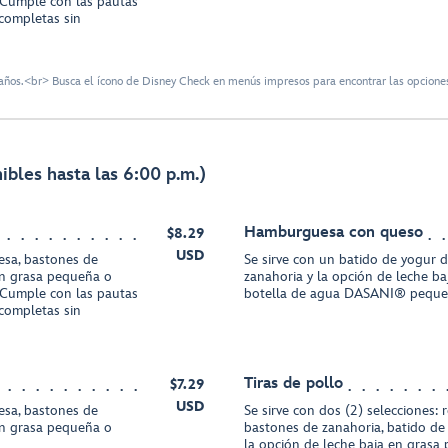
Cumple con las pautas
completas sin
ños.<br> Busca el ícono de Disney Check en menús impresos para encontrar las opciones
bles hasta las 6:00 p.m.)
Hamburguesa con queso
$8.29
USD
resa, bastones de
Se sirve con un batido de yogur d
en grasa pequeña o
zanahoria y la opción de leche b
Cumple con las pautas
botella de agua DASANI® pequ
completas sin
Tiras de pollo
$7.29
USD
resa, bastones de
Se sirve con dos (2) selecciones:
en grasa pequeña o
bastones de zanahoria, batido de 
la opción de leche baja en grasa