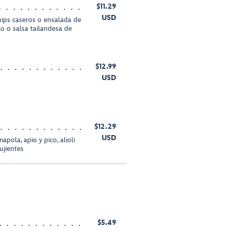
$11.29
USD
hips caseros o ensalada de
lo o salsa tailandesa de
$12.99
USD
$12.29
USD
pola, apio y pico, alioli
ujientes
$5.49