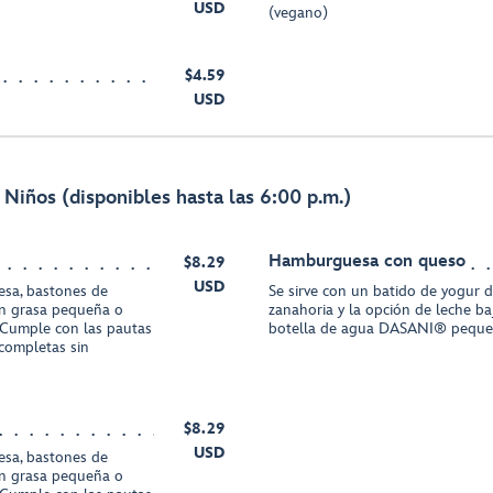
USD
(vegano)
$4.59
USD
Niños (disponibles hasta las 6:00 p.m.)
Hamburguesa con queso
$8.29
USD
resa, bastones de
Se sirve con un batido de yogur d
en grasa pequeña o
zanahoria y la opción de leche b
Cumple con las pautas
botella de agua DASANI® pequ
completas sin
$8.29
USD
resa, bastones de
en grasa pequeña o