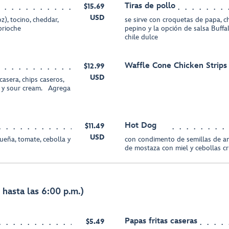
Tiras de pollo
$15.69
USD
), tocino, cheddar,
se sirve con croquetas de papa, c
brioche
pepino y la opción de salsa Buffa
chile dulce
Waffle Cone Chicken Strips
$12.99
USD
sera, chips caseros,
o y sour cream. Agrega
Hot Dog
$11.49
USD
ueña, tomate, cebolla y
con condimento de semillas de ama
de mostaza con miel y cebollas cr
hasta las 6:00 p.m.)
Papas fritas caseras
$5.49