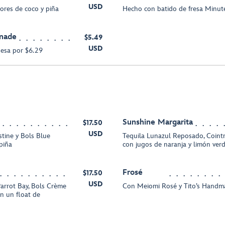
USD
ores de coco y piña
Hecho con batido de fresa Minu
nade
$5.49
USD
uesa por $6.29
Sunshine Margarita
$17.50
USD
stine y Bols Blue
Tequila Lunazul Reposado, Cointr
piña
con jugos de naranja y limón ver
Frosé
$17.50
USD
arrot Bay, Bols Crème
Con Meiomi Rosé y Tito’s Hand
on un float de