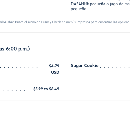
DASANI® pequeña o jugo de ma
pequeño
ños.<br> Busca el ícono de Disney Check en menús impresos para encontrar las opciones
as 6:00 p.m.)
Sugar Cookie
$4.79
USD
$5.99 to $6.49