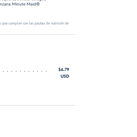
nzana Minute Maid®
 que cumplen con las pautas de nutrición de
$4.79
USD