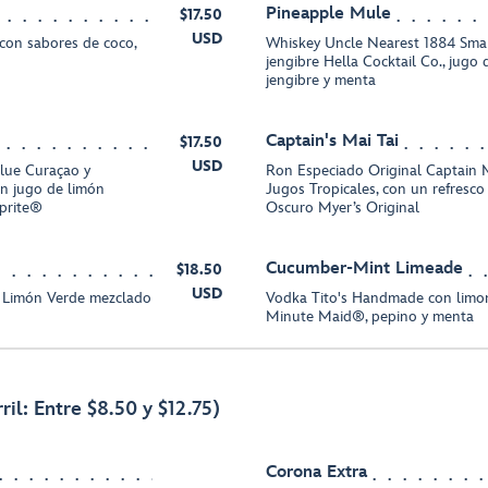
Pineapple Mule
$17.50
USD
con sabores de coco,
Whiskey Uncle Nearest 1884 Smal
jengibre Hella Cocktail Co., jugo 
jengibre y menta
Captain's Mai Tai
$17.50
USD
Blue Curaçao y
Ron Especiado Original Captain 
n jugo de limón
Jugos Tropicales, con un refresc
Sprite®
Oscuro Myer’s Original
Cucumber-Mint Limeade
$18.50
USD
 Limón Verde mezclado
Vodka Tito's Handmade con limo
Minute Maid®, pepino y menta
ril: Entre $8.50 y $12.75)
Corona Extra