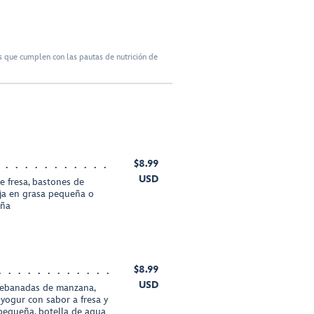
 que cumplen con las pautas de nutrición de
$8.99
USD
e fresa, bastones de
aja en grasa pequeña o
eña
$8.99
USD
 rebanadas de manzana,
yogur con sabor a fresa y
 pequeña, botella de agua