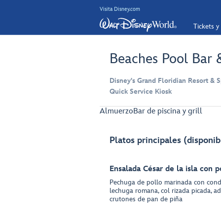
Visita Disney.com
Tickets y
Beaches Pool Bar &
Disney's Grand Floridian Resort & S
Quick Service Kiosk
Almuerzo
Bar de piscina y grill
Platos principales (disponib
Ensalada César de la isla con p
Pechuga de pollo marinada con cond
lechuga romana, col rizada picada, a
crutones de pan de piña