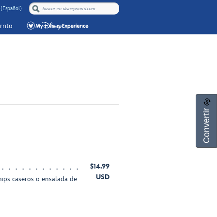
 (Español)
rrito
Convertir
$14.99
USD
hips caseros o ensalada de