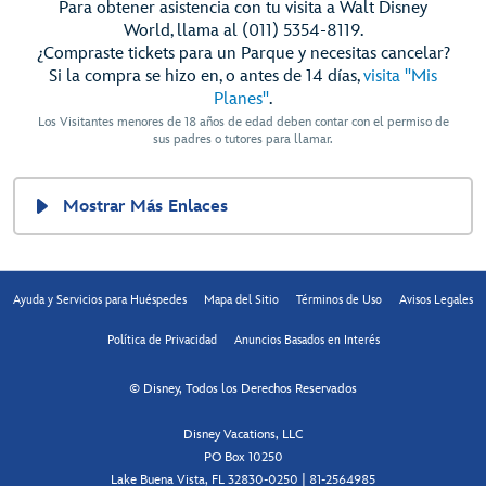
Para obtener asistencia con tu visita a Walt Disney
World, llama al (011) 5354-8119.
¿Compraste tickets para un Parque y necesitas cancelar?
Si la compra se hizo en, o antes de 14 días,
visita "Mis
Planes"
.
Los Visitantes menores de 18 años de edad deben contar con el permiso de
sus padres o tutores para llamar.
Mostrar Más Enlaces
Ayuda y Servicios para Huéspedes
Mapa del Sitio
Términos de Uso
Avisos Legales
Política de Privacidad
Anuncios Basados en Interés
© Disney, Todos los Derechos Reservados
Disney Vacations, LLC
PO Box 10250
Lake Buena Vista, FL 32830-0250 | 81-2564985