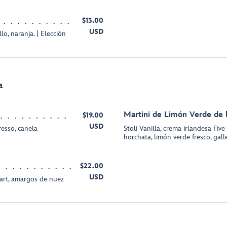
$13.00
USD
lo, naranja. | Elección
a
Martini de Limón Verde de 
$19.00
USD
resso, canela
Stoli Vanilla, crema irlandesa Five
horchata, limón verde fresco, gal
$22.00
USD
zart, amargos de nuez