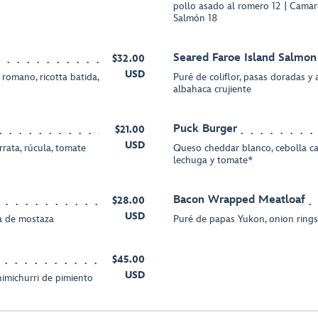
pollo asado al romero 12 | Camar
Salmón 18
Seared Faroe Island Salmon
$32.00
USD
romano, ricotta batida,
Puré de coliflor, pasas doradas y 
albahaca crujiente
Puck Burger
$21.00
USD
rrata, rúcula, tomate
Queso cheddar blanco, cebolla car
lechuga y tomate*
Bacon Wrapped Meatloaf
$28.00
USD
sa de mostaza
Puré de papas Yukon, onion rings
$45.00
USD
himichurri de pimiento