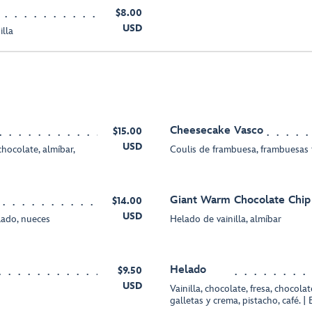
$8.00
USD
illa
Cheesecake Vasco
$15.00
USD
hocolate, almíbar,
Coulis de frambuesa, frambuesas 
Giant Warm Chocolate Chip
$14.00
USD
lado, nueces
Helado de vainilla, almíbar
Helado
$9.50
USD
Vainilla, chocolate, fresa, chocola
galletas y crema, pistacho, café. |