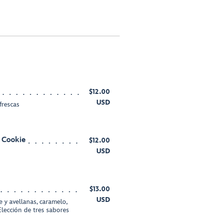
$12.00
USD
frescas
 Cookie
$12.00
USD
$13.00
USD
te y avellanas, caramelo,
 Elección de tres sabores