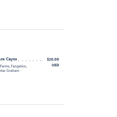
los Cayos
$20.00
USD
 Farms, Fangelico,
letas Graham