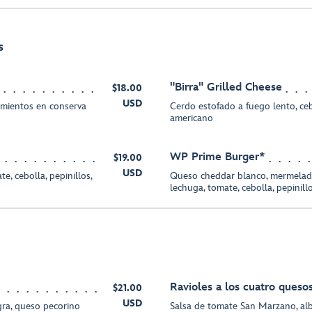
s
"Birra" Grilled Cheese
$18.00
USD
imientos en conserva
Cerdo estofado a fuego lento, ceb
americano
WP Prime Burger*
$19.00
USD
e, cebolla, pepinillos,
Queso cheddar blanco, mermelada d
lechuga, tomate, cebolla, pepinillo
Ravioles a los cuatro queso
$21.00
USD
gra, queso pecorino
Salsa de tomate San Marzano, alb