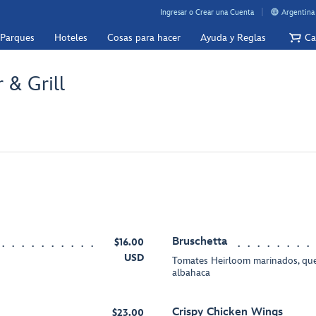
Ingresar o Crear una Cuenta
Argentina
 Parques
Hoteles
Cosas para hacer
Ayuda y Reglas
Ca
 & Grill
Bruschetta
$16.00
USD
Tomates Heirloom marinados, ques
albahaca
Crispy Chicken Wings
$23.00