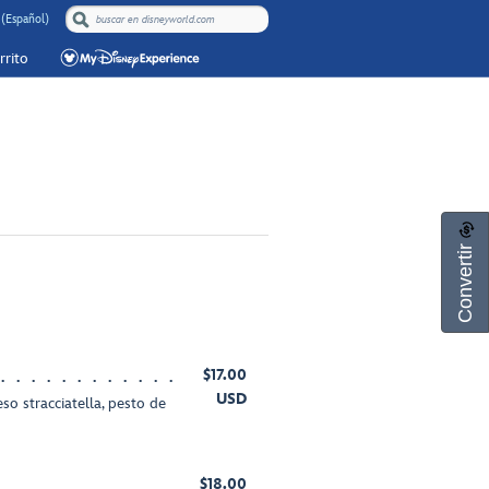
 (Español)
rrito
Convertir
$17.00
USD
o stracciatella, pesto de
$18.00