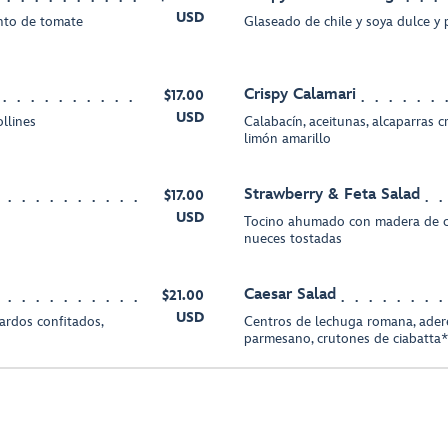
USD
ento de tomate
Glaseado de chile y soya dulce y 
Crispy Calamari
$17.00
USD
llines
Calabacín, aceitunas, alcaparras cr
limón amarillo
Strawberry & Feta Salad
$17.00
USD
Tocino ahumado con madera de cer
nueces tostadas
Caesar Salad
$21.00
USD
ardos confitados,
Centros de lechuga romana, ade
parmesano, crutones de ciabatta