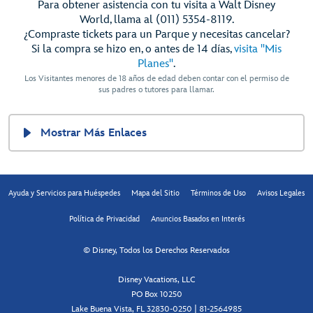
Para obtener asistencia con tu visita a Walt Disney
World, llama al (011) 5354-8119.
¿Compraste tickets para un Parque y necesitas cancelar?
Si la compra se hizo en, o antes de 14 días,
visita "Mis
Planes"
.
Los Visitantes menores de 18 años de edad deben contar con el permiso de
sus padres o tutores para llamar.
Mostrar Más Enlaces
Ayuda y Servicios para Huéspedes
Mapa del Sitio
Términos de Uso
Avisos Legales
Política de Privacidad
Anuncios Basados en Interés
© Disney, Todos los Derechos Reservados
Disney Vacations, LLC
PO Box 10250
Lake Buena Vista, FL 32830-0250 | 81-2564985