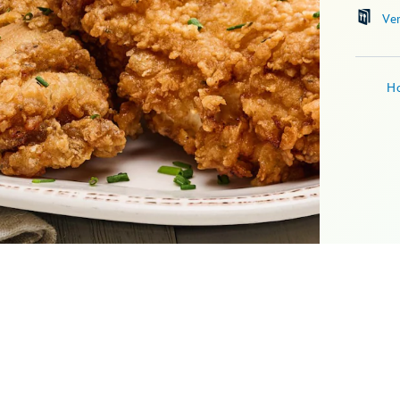
Ve
Ho