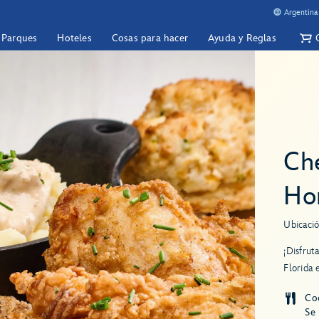
Argentina
y Parques
Hoteles
Cosas para hacer
Ayuda y Reglas
Che
Ho
Ubicació
¡Disfrut
Florida 
Co
Se