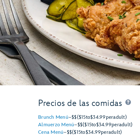
Precios de las comidas
Brunch Menú
–
$$
($15
to
$34.99
per
adult)
Almuerzo Menú
–
$$
($15
to
$34.99
per
adult)
Cena Menú
–
$$
($15
to
$34.99
per
adult)