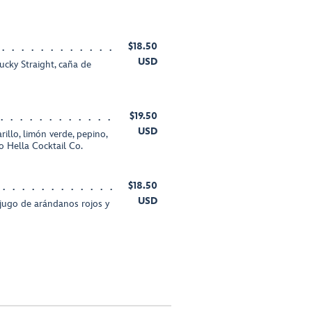
$18.50
USD
ky Straight, caña de
$19.50
USD
illo, limón verde, pepino,
to Hella Cocktail Co.
$18.50
USD
jugo de arándanos rojos y