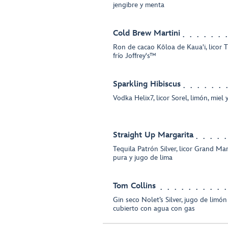
jengibre y menta
Cold Brew Martini
Ron de cacao Kōloa de Kaua'i, licor T
frío Joffrey's™
Sparkling Hibiscus
Vodka Helix7, licor Sorel, limón, miel
Straight Up Margarita
Tequila Patrón Silver, licor Grand Ma
pura y jugo de lima
Tom Collins
Gin seco Nolet’s Silver, jugo de limón
cubierto con agua con gas