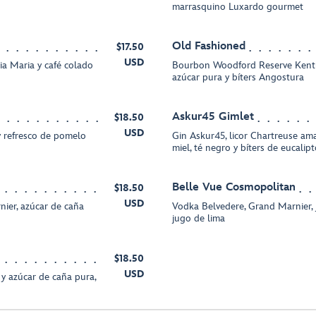
marrasquino Luxardo gourmet
Old Fashioned
$17.50
USD
ia Maria y café colado
Bourbon Woodford Reserve Kentuc
azúcar pura y bíters Angostura
Askur45 Gimlet
$18.50
USD
 y refresco de pomelo
Gin Askur45, licor Chartreuse amar
miel, té negro y bíters de eucalip
Belle Vue Cosmopolitan
$18.50
USD
rnier, azúcar de caña
Vodka Belvedere, Grand Marnier, 
jugo de lima
$18.50
USD
 y azúcar de caña pura,