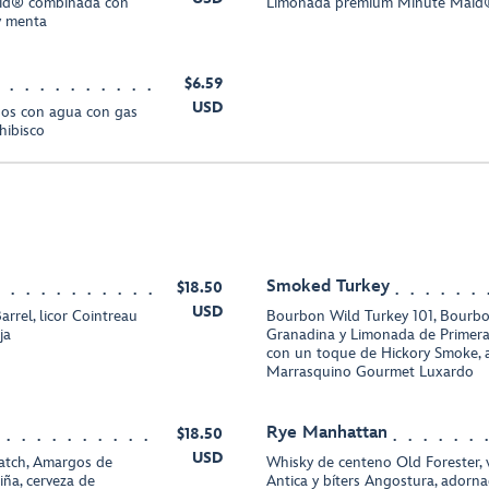
aid® combinada con
Limonada premium Minute Maid®, 
 y menta
$6.59
USD
dos con agua con gas
hibisco
Smoked Turkey
$18.50
USD
rrel, licor Cointreau
Bourbon Wild Turkey 101, Bourbo
ja
Granadina y Limonada de Primer
con un toque de Hickory Smoke, 
Marrasquino Gourmet Luxardo
Rye Manhattan
$18.50
USD
atch, Amargos de
Whisky de centeno Old Forester,
iña, cerveza de
Antica y bíters Angostura, adorna