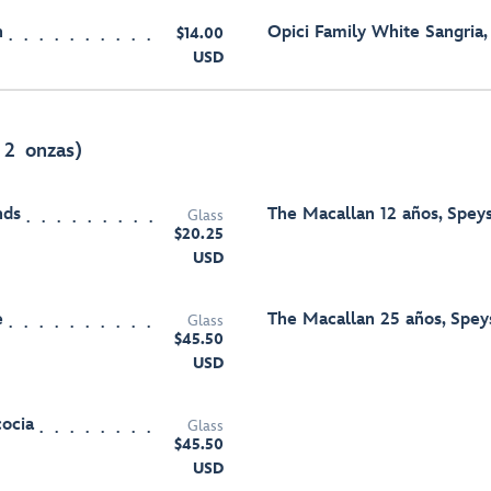
n
Opici Family White Sangria,
$14.00
USD
 2 onzas)
nds
The Macallan 12 años, Spey
Glass
$20.25
USD
e
The Macallan 25 años, Spey
Glass
$45.50
USD
cocia
Glass
$45.50
USD