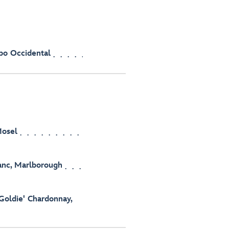
bo Occidental
Mosel
anc, Marlborough
Goldie' Chardonnay,