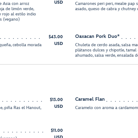
USD
e Asia con arroz
Camarones peri peri, mealie pap 
oja de limón verde,
asado, queso de cabra y chutney
rojo al estilo indio
os (vegano)
Oaxacan Pork Duo*
$43.00
USD
equeña, cebolla morada
Chuleta de cerdo asada, salsa ma
plátanos dulces y chipotle, tamal
ahumado, salsa verde, ensalada d
Caramel Flan
$13.00
USD
e, piña Ras el Hanout,
Caramelo con aroma a cardamomo, 
$11.00
USD