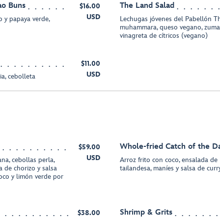
ao Buns
The Land Salad
$16.00
USD
o y papaya verde,
Lechugas jóvenes del Pabellón 
muhammara, queso vegano, zumaq
vinagreta de cítricos (vegano)
$11.00
USD
ia, cebolleta
Whole-fried Catch of the D
$59.00
USD
na, cebollas perla,
Arroz frito con coco, ensalada de
 de chorizo y salsa
tailandesa, maníes y salsa de curr
co y limón verde por
Shrimp & Grits
$38.00