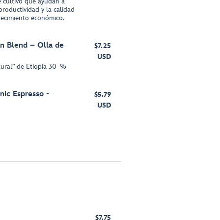
e cultivo que ayudan a
productividad y la calidad
crecimiento económico.
an Blend – Olla de
$7.25
USD
ural” de Etiopía 30 %
ic Espresso -
$5.79
USD
$7.75