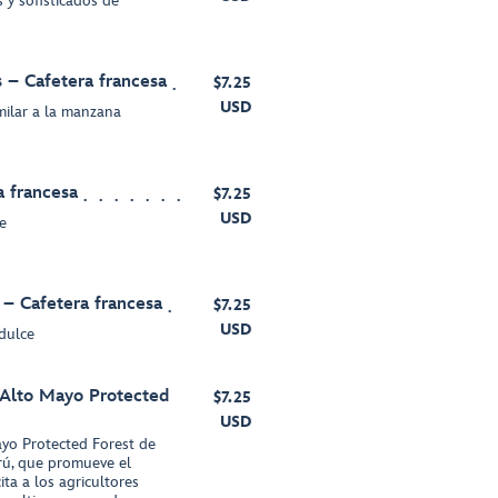
 y sofisticados de
 – Cafetera francesa
$7.25
USD
imilar a la manzana
a francesa
$7.25
USD
e
– Cafetera francesa
$7.25
USD
 dulce
 Alto Mayo Protected
$7.25
USD
yo Protected Forest de
rú, que promueve el
ita a los agricultores