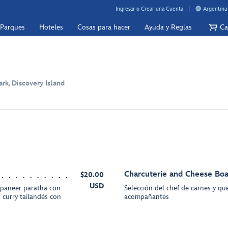
Ingresar o Crear una Cuenta
Argentina
 Parques
Hoteles
Cosas para hacer
Ayuda y Reglas
Ca
k, Discovery Island
Charcuterie and Cheese Bo
$20.00
USD
 paneer paratha con
Selección del chef de carnes y qu
 curry tailandés con
acompañantes