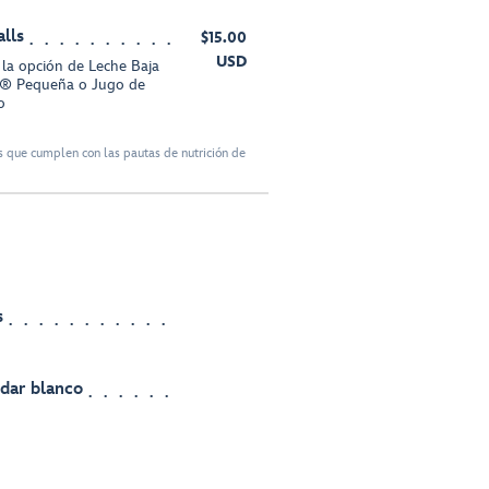
lls
$15.00
USD
y la opción de Leche Baja
® Pequeña o Jugo de
o
 que cumplen con las pautas de nutrición de
s
dar blanco