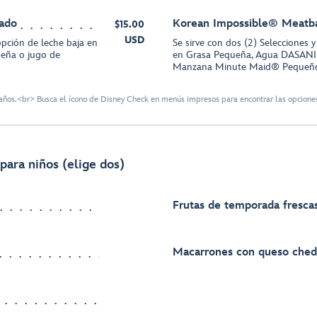
sado
Korean Impossible® Meatba
$15.00
USD
 opción de leche baja en
Se sirve con dos (2) Selecciones 
eña o jugo de
en Grasa Pequeña, Agua DASANI
Manzana Minute Maid® Pequeñ
ños.<br> Busca el ícono de Disney Check en menús impresos para encontrar las opciones
para niños (elige dos)
Frutas de temporada fresca
Macarrones con queso ched