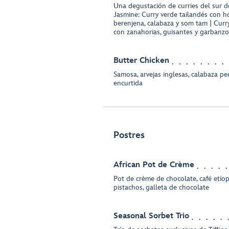
Una degustación de curries del sur d
Jasmine: Curry verde tailandés con h
berenjena, calabaza y som tam | Curry 
con zanahorias, guisantes y garbanz
Butter Chicken
Samosa, arvejas inglesas, calabaza p
encurtida
Postres
African Pot de Crème
Pot de crème de chocolate, café etíop
pistachos, galleta de chocolate
Seasonal Sorbet Trio