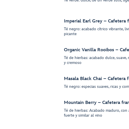
Té verde: dulce, de un verde sutil, lig
Imperial Earl Grey – Cafetera 
Té negro: acabado cítrico vibrante, li
picante
Organic Vanilla Rooibos – Cafe
Té de hierbas: acabado dulce, suave, 
y cremoso
Masala Black Chai – Cafetera 
Té negro: especias suaves, ricas y co
Mountain Berry – Cafetera fra
Té de hierbas: Acabado maduro, con a
fuerte y similar al vino