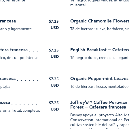
ero, refrescante
Té negro: toques verdes, atrevidos
muscatel
francesa
Organic Chamomile Flowers
$7.25
USD
viano y ligeramente
Té de hierbas: suave, herbáceo, s
tera francesa
English Breakfast – Cafeter
$7.25
USD
rico, de cuerpo intenso
Té negro: dulce, cremoso, elegant
francesa
Organic Peppermint Leaves 
$7.25
USD
mplejas
Té de hierbas: fresco, mentolado,
ncesa
Joffrey's™ Coffee Peruvian
$7.25
Forest – Cafetera francesa
USD
roma frutal, completo,
Disney apoya el proyecto Alto Ma
Conservation International en Pe
cultivo sostenible del café y capac