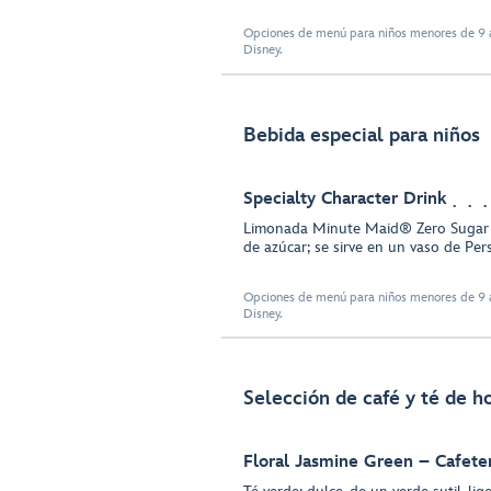
Opciones de menú para niños menores de 9 a
Disney.
Bebida especial para niños
Specialty Character Drink
Limonada Minute Maid® Zero Sugar 
de azúcar; se sirve en un vaso de Per
Opciones de menú para niños menores de 9 a
Disney.
Selección de café y té de ho
Floral Jasmine Green – Cafete