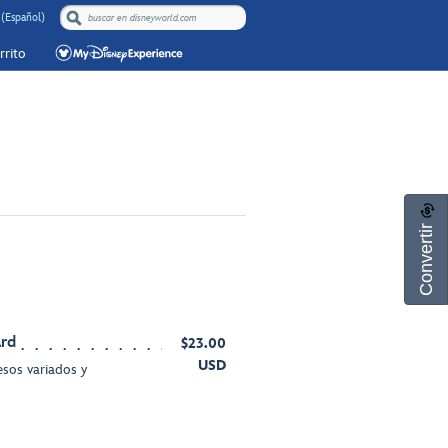
 (Español)
rrito
Convertir
ard
$23.00
USD
esos variados y