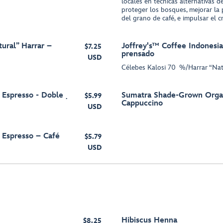
locales en técnicas alternativas d
proteger los bosques, mejorar la 
del grano de café, e impulsar el 
tural” Harrar –
Joffrey's™ Coffee Indonesi
$7.25
prensado
USD
Célebes Kalosi 70 %/Harrar “Nat
Espresso - Doble
Sumatra Shade-Grown Organ
$5.99
Cappuccino
USD
Espresso – Café
$5.79
USD
Hibiscus Henna
$8.25