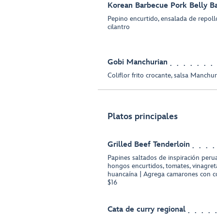
Korean Barbecue Pork Belly B
Pepino encurtido, ensalada de repoll
cilantro
Gobi Manchurian
Coliflor frito crocante, salsa Manchur
Platos principales
Grilled Beef Tenderloin
Papines saltados de inspiración perua
hongos encurtidos, tomates, vinagreta
huancaína | Agrega camarones con co
$16
Cata de curry regional