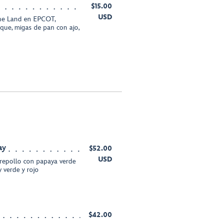
$15.00
USD
The Land en EPCOT,
ue, migas de pan con ajo,
ay
$52.00
USD
 repollo con papaya verde
y verde y rojo
$42.00