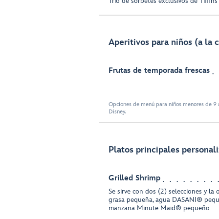
Trío de sorbetes exclusivos de Tiffin
Aperitivos para niños (a la 
Frutas de temporada frescas
Opciones de menú para niños menores de 9 a
Disney.
Platos principales personal
Grilled Shrimp
Se sirve con dos (2) selecciones y la
grasa pequeña, agua DASANI® pequ
manzana Minute Maid® pequeño