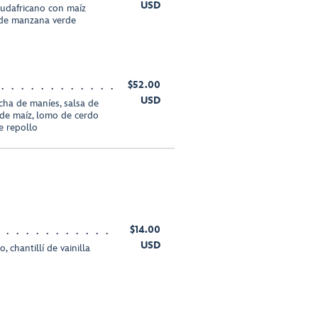
USD
sudafricano con maíz
 de manzana verde
$52.00
USD
cha de maníes, salsa de
 de maíz, lomo de cerdo
e repollo
$14.00
USD
chantillí de vainilla