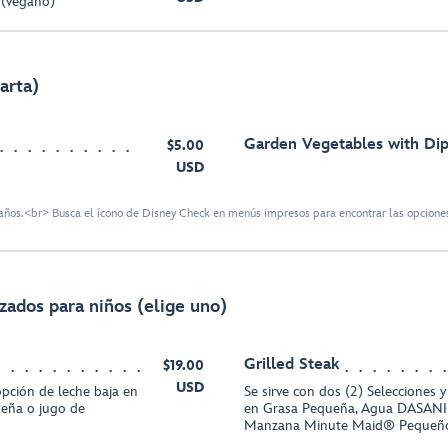
s (vegano)
carta)
Garden Vegetables with Di
$5.00
USD
ños.<br> Busca el ícono de Disney Check en menús impresos para encontrar las opciones
izados para niños (elige uno)
Grilled Steak
$19.00
USD
 opción de leche baja en
Se sirve con dos (2) Selecciones 
eña o jugo de
en Grasa Pequeña, Agua DASANI
Manzana Minute Maid® Pequeñ