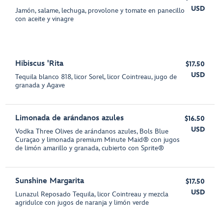
USD
Jamón, salame, lechuga, provolone y tomate en panecillo
con aceite y vinagre
Hibiscus 'Rita
$17.50
USD
Tequila blanco 818, licor Sorel, licor Cointreau, jugo de
granada y Agave
Limonada de arándanos azules
$16.50
USD
Vodka Three Olives de arándanos azules, Bols Blue
Curaçao y limonada premium Minute Maid® con jugos
de limón amarillo y granada, cubierto con Sprite®
Sunshine Margarita
$17.50
USD
Lunazul Reposado Tequila, licor Cointreau y mezcla
agridulce con jugos de naranja y limón verde