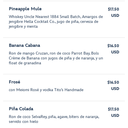
Pineapple Mule
$17.50
USD
Whiskey Uncle Nearest 1884 Small Batch, Amargos de
jengibre Hella Cocktail Co., jugo de piña, cerveza de
jengibre y menta
Banana Cabana
$16.50
USD
Ron de mango Cruzan, ron de coco Parrot Bay, Bols
Crème de Banana con jugos de piña y de naranja, y un
float de granadina
Frosé
$16.50
USD
con Meiomi Rosé y vodka Tito’s Handmade
Piña Colada
$17.50
USD
Ron de coco SelvaRey, piña, agave, bíters de naranja,
servido con hielo