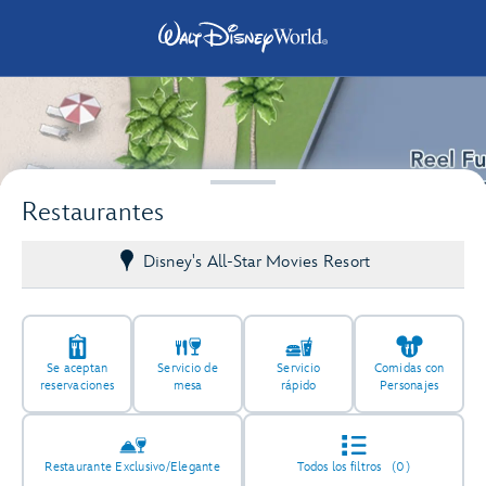
Restaurantes
Disney's All-Star Movies Resort
Se aceptan
Servicio de
Servicio
Comidas con
reservaciones
mesa
rápido
Personajes
Restaurante Exclusivo/Elegante
Todos los filtros
(0)