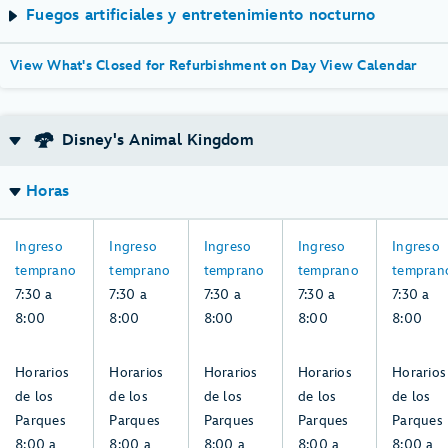
Fuegos artificiales y entretenimiento nocturno
View What's Closed for Refurbishment on Day View Calendar
Disney's Animal Kingdom
Horas
7:30
7:30
7:30
7:30
7:30
Ingreso
Ingreso
Ingreso
Ingreso
Ingreso
a
a
a
a
a
temprano
temprano
temprano
temprano
tempran
8:00,
8:00,
8:00,
8:00,
8:00,
7:30 a
7:30 a
7:30 a
7:30 a
7:30 a
domingo,
lunes,
martes,
miércoles,
jueves,
8:00
8:00
8:00
8:00
8:00
2,
3,
4,
5,
6,
agosto
agosto
agosto
agosto
agosto
8:00
8:00
8:00
8:00
8:00
Horarios
Horarios
Horarios
Horarios
Horarios
a
a
a
a
a
de los
de los
de los
de los
de los
19:00,
19:00,
19:00,
19:00,
19:00,
Parques
Parques
Parques
Parques
Parques
domingo,
lunes,
martes,
miércoles,
jueves,
8:00 a
8:00 a
8:00 a
8:00 a
8:00 a