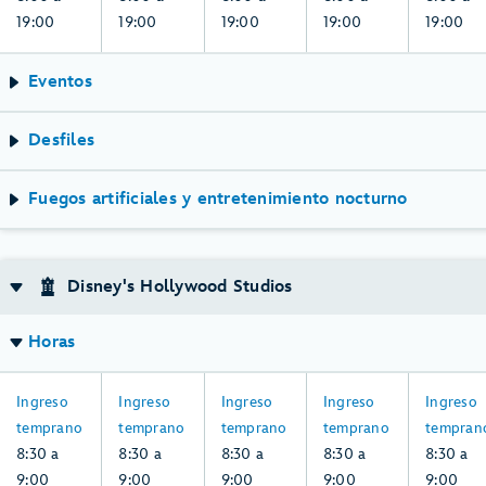
2,
3,
4,
5,
6,
19:00
19:00
19:00
19:00
19:00
agosto
agosto
agosto
agosto
agosto
Eventos
Desfiles
Fuegos artificiales y entretenimiento nocturno
Disney's Hollywood Studios
Horas
8:30
8:30
8:30
8:30
8:30
Ingreso
Ingreso
Ingreso
Ingreso
Ingreso
a
a
a
a
a
temprano
temprano
temprano
temprano
tempran
9:00,
9:00,
9:00,
9:00,
9:00,
8:30 a
8:30 a
8:30 a
8:30 a
8:30 a
domingo,
lunes,
martes,
miércoles,
jueves,
9:00
9:00
9:00
9:00
9:00