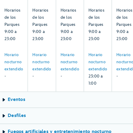
2,
3,
4,
5,
6,
lo
agosto
agosto
agosto
agosto
agosto
que
9:00
9:00
9:00
9:00
9:00
Horarios
Horarios
Horarios
Horarios
Horarios
necesitas
a
a
a
a
a
de los
de los
de los
de los
de los
para
23:00,
23:00,
23:00,
23:00,
23:00,
Parques
Parques
Parques
Parques
Parques
Información
domingo,
lunes,
martes,
miércoles,
jueves,
9:00 a
9:00 a
9:00 a
9:00 a
9:00 a
Importante
2,
3,
4,
5,
6,
23:00
23:00
23:00
23:00
23:00
Antes
agosto
agosto
agosto
agosto
agosto
de
-:
-:
-:
23:00
-:
Horario
Horario
Horario
Horario
Horario
Tu
domingo,
lunes,
martes,
a
jueves,
nocturno
nocturno
nocturno
nocturno
nocturn
Visita.
2,
3,
4,
1:00,
6,
extendido
extendido
extendido
extendido
extendi
agosto
agosto
agosto
miércoles,
agosto
-
-
-
23:00 a
-
5,
1:00
agosto
Eventos
Desfiles
Fuegos artificiales y entretenimiento nocturno