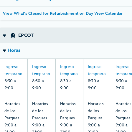
View What's Closed for Refurbishment on Day View Calendar
EPCOT
Horas
8:30
8:30
8:30
8:30
8:30
Ingreso
Ingreso
Ingreso
Ingreso
Ingreso
a
a
a
a
a
temprano
temprano
temprano
temprano
tempran
9:00,
9:00,
9:00,
9:00,
9:00,
8:30 a
8:30 a
8:30 a
8:30 a
8:30 a
domingo,
lunes,
martes,
miércoles,
jueves,
9:00
9:00
9:00
9:00
9:00
2,
3,
4,
5,
6,
agosto
agosto
agosto
agosto
agosto
9:00
9:00
9:00
9:00
9:00
Horarios
Horarios
Horarios
Horarios
Horarios
a
a
a
a
a
de los
de los
de los
de los
de los
21:00,
21:00,
21:00,
21:00,
21:00,
Parques
Parques
Parques
Parques
Parques
domingo,
lunes,
martes,
miércoles,
jueves,
9:00 a
9:00 a
9:00 a
9:00 a
9:00 a
2,
3,
4,
5,
6,