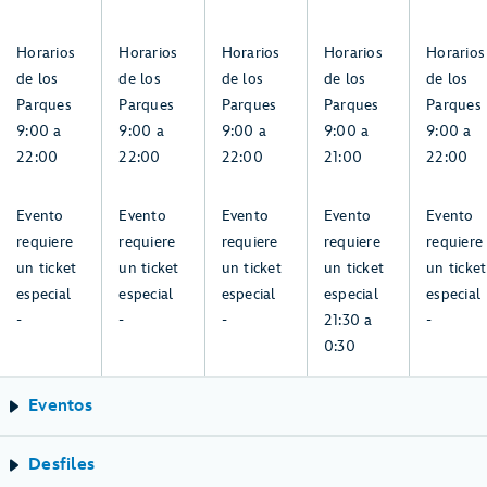
2,
3,
4,
5,
6,
agosto
agosto
agosto
agosto
agosto
9:00
9:00
9:00
9:00
9:00
Horarios
Horarios
Horarios
Horarios
Horarios
a
a
a
a
a
de los
de los
de los
de los
de los
22:00,
22:00,
22:00,
21:00,
22:00,
Parques
Parques
Parques
Parques
Parques
domingo,
lunes,
martes,
miércoles,
jueves,
9:00 a
9:00 a
9:00 a
9:00 a
9:00 a
2,
3,
4,
5,
6,
22:00
22:00
22:00
21:00
22:00
agosto
agosto
agosto
agosto
agosto
-:
-:
-:
21:30
-:
Evento
Evento
Evento
Evento
Evento
domingo,
lunes,
martes,
a
jueves,
requiere
requiere
requiere
requiere
requiere
2,
3,
4,
0:30,
6,
un ticket
un ticket
un ticket
un ticket
un ticket
agosto
agosto
agosto
miércoles,
agosto
especial
especial
especial
especial
especial
5,
-
-
-
21:30 a
-
agosto
0:30
Eventos
Desfiles