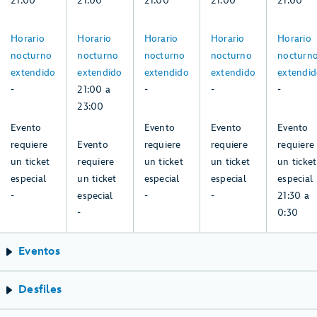
21:00
21:00
21:00
21:00
21:00
agosto
agosto
agosto
agosto
agosto
-:
21:00
-:
-:
-:
Horario
Horario
Horario
Horario
Horario
domingo,
a
martes,
miércoles,
jueves,
nocturno
nocturno
nocturno
nocturno
nocturn
2,
23:00,
4,
5,
6,
extendido
extendido
extendido
extendido
extendi
agosto
lunes,
agosto
agosto
agosto
-
21:00 a
-
-
-
3,
23:00
agosto
-:
-:
-:
21:30
Evento
Evento
Evento
Evento
domingo,
-:
martes,
miércoles,
a
requiere
Evento
requiere
requiere
requiere
2,
lunes,
4,
5,
0:30,
un ticket
requiere
un ticket
un ticket
un ticket
agosto
3,
agosto
agosto
jueves,
especial
un ticket
especial
especial
especial
agosto
6,
-
especial
-
-
21:30 a
agosto
-
0:30
Eventos
Desfiles