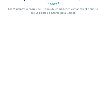
Planes"
.
Los Visitantes menores de 18 años de edad deben contar con el permiso
de sus padres o tutores para llamar.
Mostrar Más Enlaces
Ayuda y Servicios para Huéspedes
Mapa del Sitio
Términos de Uso
Avisos Legales
Política de Privacidad
Anuncios Basados en Interés
© Disney, Todos los Derechos Reservados
Disney Vacations, LLC
PO Box 10250
Lake Buena Vista, FL 32830-0250 | 81-2564985
ContactUs@DisneyVacationsLLC.com
(011) 5354-8119