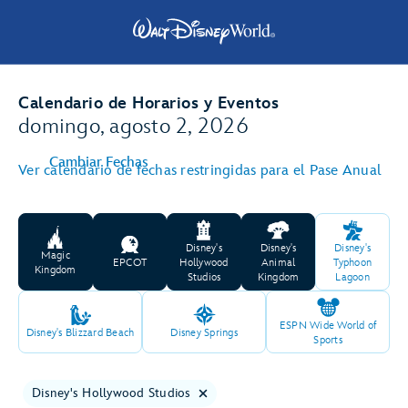
Calendario de Horarios y Eventos
domingo, agosto 2, 2026
Cambiar Fechas
Ver calendario de fechas restringidas para el Pase Anual
Disney's
Disney's
Disney's
Magic
EPCOT
Hollywood
Animal
Typhoon
Kingdom
Studios
Kingdom
Lagoon
ESPN Wide World of
Disney's Blizzard Beach
Disney Springs
Sports
Disney's Hollywood Studios