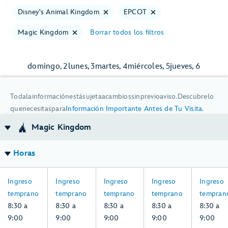
Disney's Animal Kingdom
EPCOT
Magic Kingdom
Borrar todos los filtros
domingo, 2
lunes, 3
martes, 4
miércoles, 5
jueves, 6
Toda
Toda
la
información
está
sujeta
a
cambios
sin
previo
aviso.
Descubre
lo
la
que
necesitas
para
Información Importante Antes de Tu Visita.
información
Magic Kingdom
está
sujeta
Horas
a
cambios
8:30
8:30
8:30
8:30
8:30
Ingreso
sin
Ingreso
Ingreso
Ingreso
Ingreso
a
a
a
a
a
temprano
previo
temprano
temprano
temprano
tempran
9:00,
9:00,
9:00,
9:00,
9:00,
8:30 a
aviso.
8:30 a
8:30 a
8:30 a
8:30 a
domingo,
lunes,
martes,
miércoles,
jueves,
9:00
Descubre
9:00
9:00
9:00
9:00