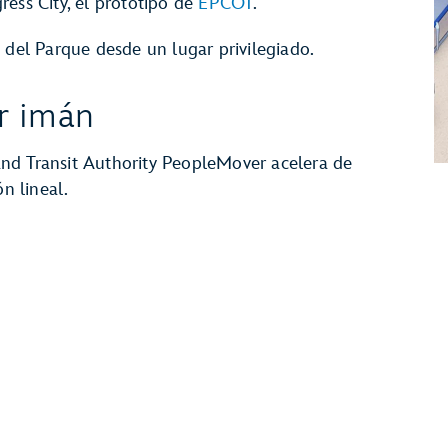
ess City, el prototipo de
EPCOT
.
 del Parque desde un lugar privilegiado.
r imán
nd Transit Authority PeopleMover acelera de
n lineal.