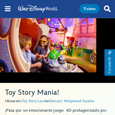
Tickets
Convertir
Toy Story Mania!
Ubicación:
Toy Story Land
en
Disney's Hollywood Studios
¡Pasa por un emocionante juego 4D protagonizado por