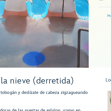
Ho
la nieve (derretida)
Lo
 tobogán y deslízate de cabeza zigzagueando
doras de las puertas de eslalon, ¡como en