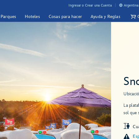
Ingresar o Crear una Cuenta
Argentina
y Parques
Hoteles
Cosas para hacer
Ayuda y Reglas
Sn
Ubicació
La plata
sol que 
Cua
Esp