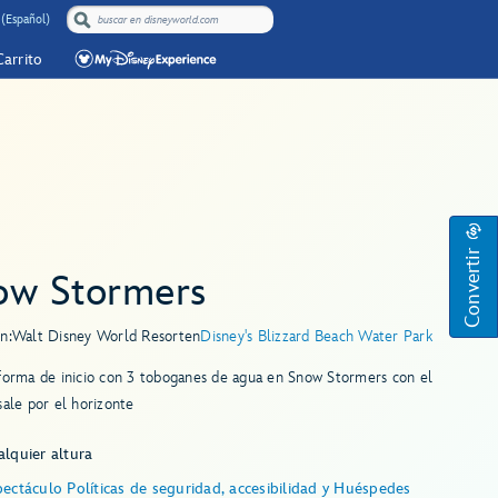
 (Español)
Carrito
Convertir
ow Stormers
n:
Walt Disney World Resort
en
Disney's Blizzard Beach Water Park
forma de inicio con 3 toboganes de agua en Snow Stormers con el
sale por el horizonte
lquier altura
ectáculo Políticas de seguridad, accesibilidad y Huéspedes