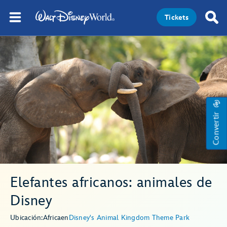
Tickets
Convertir
Elefantes africanos: animales de
Disney
Ubicación:
Africa
en
Disney's Animal Kingdom Theme Park